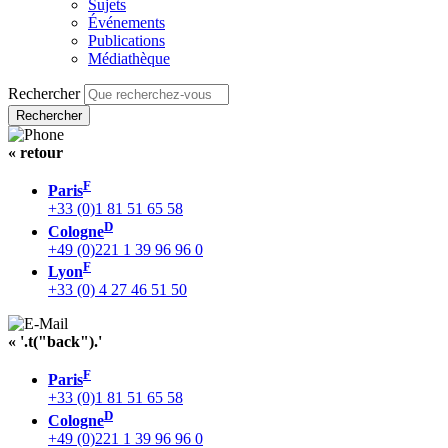
Sujets
Événements
Publications
Médiathèque
Rechercher
« retour
F
Paris
+33 (0)1 81 51 65 58
D
Cologne
+49 (0)221 1 39 96 96 0
F
Lyon
+33 (0) 4 27 46 51 50
« '.t("back").'
F
Paris
+33 (0)1 81 51 65 58
D
Cologne
+49 (0)221 1 39 96 96 0