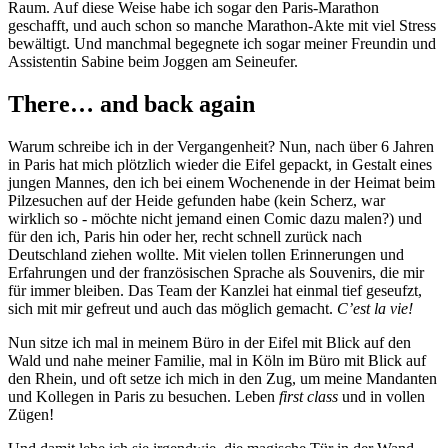
Raum. Auf diese Weise habe ich sogar den Paris-Marathon
geschafft, und auch schon so manche Marathon-Akte mit viel Stress
bewältigt. Und manchmal begegnete ich sogar meiner Freundin und
Assistentin Sabine beim Joggen am Seineufer.
There… and back again
Warum schreibe ich in der Vergangenheit? Nun, nach über 6 Jahren
in Paris hat mich plötzlich wieder die Eifel gepackt, in Gestalt eines
jungen Mannes, den ich bei einem Wochenende in der Heimat beim
Pilzesuchen auf der Heide gefunden habe (kein Scherz, war
wirklich so - möchte nicht jemand einen Comic dazu malen?) und
für den ich, Paris hin oder her, recht schnell zurück nach
Deutschland ziehen wollte. Mit vielen tollen Erinnerungen und
Erfahrungen und der französischen Sprache als Souvenirs, die mir
für immer bleiben. Das Team der Kanzlei hat einmal tief geseufzt,
sich mit mir gefreut und auch das möglich gemacht.
C’est la vie!
Nun sitze ich mal in meinem Büro in der Eifel mit Blick auf den
Wald und nahe meiner Familie, mal in Köln im Büro mit Blick auf
den Rhein, und oft setze ich mich in den Zug, um meine Mandanten
und Kollegen in Paris zu besuchen. Leben
first class
und in vollen
Zügen!