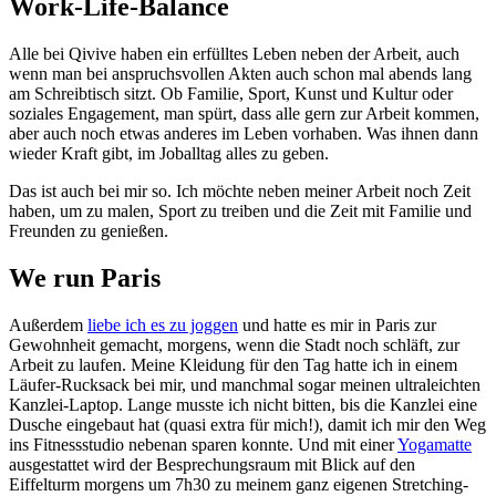
Work-Life-Balance
Alle bei Qivive haben ein erfülltes Leben neben der Arbeit, auch
wenn man bei anspruchsvollen Akten auch schon mal abends lang
am Schreibtisch sitzt. Ob Familie, Sport, Kunst und Kultur oder
soziales Engagement, man spürt, dass alle gern zur Arbeit kommen,
aber auch noch etwas anderes im Leben vorhaben. Was ihnen dann
wieder Kraft gibt, im Joballtag alles zu geben.
Das ist auch bei mir so. Ich möchte neben meiner Arbeit noch Zeit
haben, um zu malen, Sport zu treiben und die Zeit mit Familie und
Freunden zu genießen.
We run Paris
Außerdem
liebe ich es zu joggen
und hatte es mir in Paris zur
Gewohnheit gemacht, morgens, wenn die Stadt noch schläft, zur
Arbeit zu laufen. Meine Kleidung für den Tag hatte ich in einem
Läufer-Rucksack bei mir, und manchmal sogar meinen ultraleichten
Kanzlei-Laptop. Lange musste ich nicht bitten, bis die Kanzlei eine
Dusche eingebaut hat (quasi extra für mich!), damit ich mir den Weg
ins Fitnessstudio nebenan sparen konnte. Und mit einer
Yogamatte
ausgestattet wird der Besprechungsraum mit Blick auf den
Eiffelturm morgens um 7h30 zu meinem ganz eigenen Stretching-