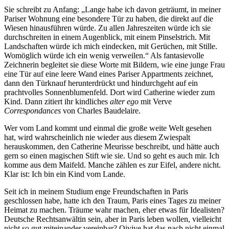
Sie schreibt zu Anfang: „Lange habe ich davon geträumt, in meiner
Pariser Wohnung eine besondere Tür zu haben, die direkt auf die
Wiesen hinausführen würde. Zu allen Jahreszeiten würde ich sie
durchschreiten in einem Augenblick, mit einem Pinselstrich. Mit
Landschaften würde ich mich eindecken, mit Gerüchen, mit Stille.
Womöglich würde ich ein wenig verweilen.“ Als fantasievolle
Zeichnerin begleitet sie diese Worte mit Bildern, wie eine junge Frau
eine Tür auf eine leere Wand eines Pariser Appartments zeichnet,
dann den Türknauf herunterdrückt und hindurchgeht auf ein
prachtvolles Sonnenblumenfeld. Dort wird Catherine wieder zum
Kind. Dann zitiert ihr kindliches
alter ego
mit Verve
Correspondances
von Charles Baudelaire.
Wer vom Land kommt und einmal die große weite Welt gesehen
hat, wird wahrscheinlich nie wieder aus diesem Zwiespalt
herauskommen, den Catherine Meurisse beschreibt, und hätte auch
gern so einen magischen Stift wie sie. Und so geht es auch mir. Ich
komme aus dem Maifeld. Manche zählen es zur Eifel, andere nicht.
Klar ist: Ich bin ein Kind vom Lande.
Seit ich in meinem Studium enge Freundschaften in Paris
geschlossen habe, hatte ich den Traum, Paris eines Tages zu meiner
Heimat zu machen. Träume wahr machen, eher etwas für Idealisten?
Deutsche Rechtsanwältin sein, aber in Paris leben wollen, vielleicht
nicht so gut miteinander vereinbar? Qivive hat das nach nicht einmal