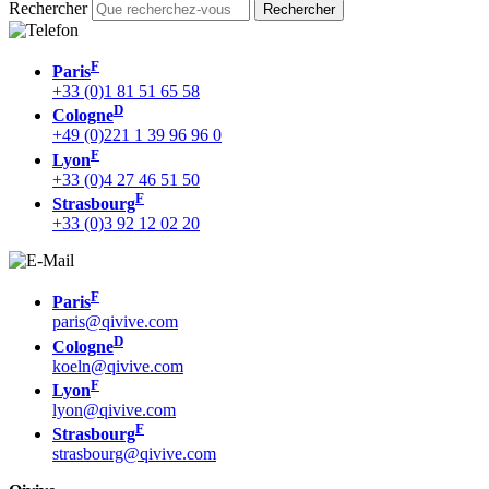
Rechercher
F
Paris
+33 (0)1 81 51 65 58
D
Cologne
+49 (0)221 1 39 96 96 0
F
Lyon
+33 (0)4 27 46 51 50
F
Strasbourg
+33 (0)3 92 12 02 20
F
Paris
paris@qivive.com
D
Cologne
koeln@qivive.com
F
Lyon
lyon@qivive.com
F
Strasbourg
strasbourg@qivive.com