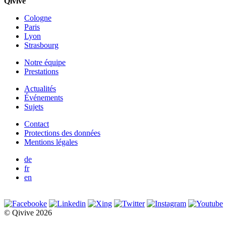
Qivive
Cologne
Paris
Lyon
Strasbourg
Notre équipe
Prestations
Actualités
Événements
Sujets
Contact
Protections des données
Mentions légales
de
fr
en
© Qivive 2026