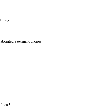
llemagne
ollaborateurs germanophones
 bien !