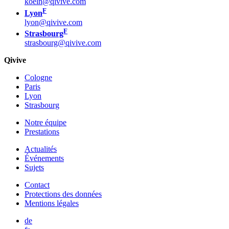
koeln@qivive.com
F
Lyon
lyon@qivive.com
F
Strasbourg
strasbourg@qivive.com
Qivive
Cologne
Paris
Lyon
Strasbourg
Notre équipe
Prestations
Actualités
Événements
Sujets
Contact
Protections des données
Mentions légales
de