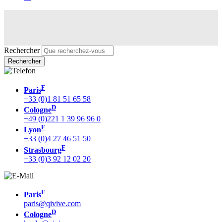
Rechercher
F
Paris
+33 (0)1 81 51 65 58
D
Cologne
+49 (0)221 1 39 96 96 0
F
Lyon
+33 (0)4 27 46 51 50
F
Strasbourg
+33 (0)3 92 12 02 20
F
Paris
paris@qivive.com
D
Cologne