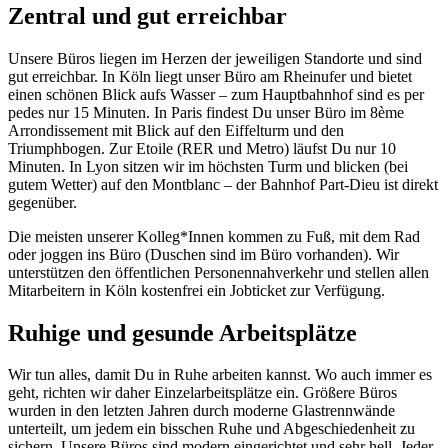
Zentral und gut erreichbar
Unsere Büros liegen im Herzen der jeweiligen Standorte und sind
gut erreichbar. In Köln liegt unser Büro am Rheinufer und bietet
einen schönen Blick aufs Wasser – zum Hauptbahnhof sind es per
pedes nur 15 Minuten. In Paris findest Du unser Büro im 8ème
Arrondissement mit Blick auf den Eiffelturm und den
Triumphbogen. Zur Etoile (RER und Metro) läufst Du nur 10
Minuten. In Lyon sitzen wir im höchsten Turm und blicken (bei
gutem Wetter) auf den Montblanc – der Bahnhof Part-Dieu ist direkt
gegenüber.
Die meisten unserer Kolleg*Innen kommen zu Fuß, mit dem Rad
oder joggen ins Büro (Duschen sind im Büro vorhanden). Wir
unterstützen den öffentlichen Personennahverkehr und stellen allen
Mitarbeitern in Köln kostenfrei ein Jobticket zur Verfügung.
Ruhige und gesunde Arbeitsplätze
Wir tun alles, damit Du in Ruhe arbeiten kannst. Wo auch immer es
geht, richten wir daher Einzelarbeitsplätze ein. Größere Büros
wurden in den letzten Jahren durch moderne Glastrennwände
unterteilt, um jedem ein bisschen Ruhe und Abgeschiedenheit zu
sichern. Unsere Büros sind modern eingerichtet und sehr hell. Jeder