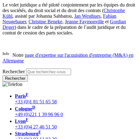
Le volet juridique a été piloté conjointement par les équipes du droit
des sociétés, du droit social et du droit des contrats (
Christophe
Kühl
, assisté par Johanna Sahbatou,
Jan Westhues
,
Fabian
Neugebauer
,
Christine Beneke
,
Jeanne Faymonville
et
Gordian
Deger
) dans le cadre de la préparation de l’audit juridique et du
contrat de cession des parts sociales.
Info
Notre
page d'expertise sur l'acquisition d'entreprise (M&A) en
Allemagne
Rechercher
F
Paris
+33 (0)1 81 51 65 58
D
Cologne
+49 (0)221 1 39 96 96 0
F
Lyon
+33 (0)4 27 46 51 50
F
Strasbourg