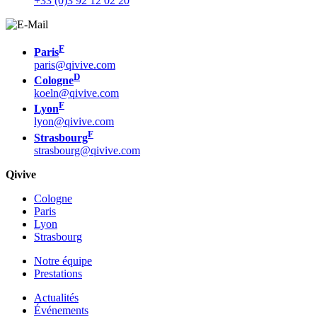
+33 (0)3 92 12 02 20
F
Paris
paris@qivive.com
D
Cologne
koeln@qivive.com
F
Lyon
lyon@qivive.com
F
Strasbourg
strasbourg@qivive.com
Qivive
Cologne
Paris
Lyon
Strasbourg
Notre équipe
Prestations
Actualités
Événements