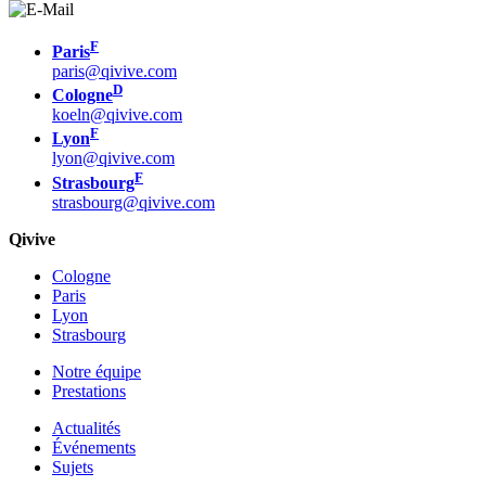
F
Paris
paris@qivive.com
D
Cologne
koeln@qivive.com
F
Lyon
lyon@qivive.com
F
Strasbourg
strasbourg@qivive.com
Qivive
Cologne
Paris
Lyon
Strasbourg
Notre équipe
Prestations
Actualités
Événements
Sujets