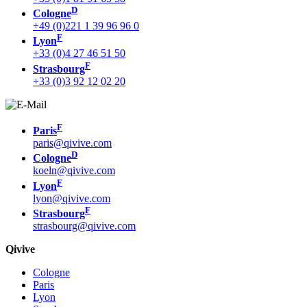
D
Cologne
+49 (0)221 1 39 96 96 0
F
Lyon
+33 (0)4 27 46 51 50
F
Strasbourg
+33 (0)3 92 12 02 20
F
Paris
paris@qivive.com
D
Cologne
koeln@qivive.com
F
Lyon
lyon@qivive.com
F
Strasbourg
strasbourg@qivive.com
Qivive
Cologne
Paris
Lyon