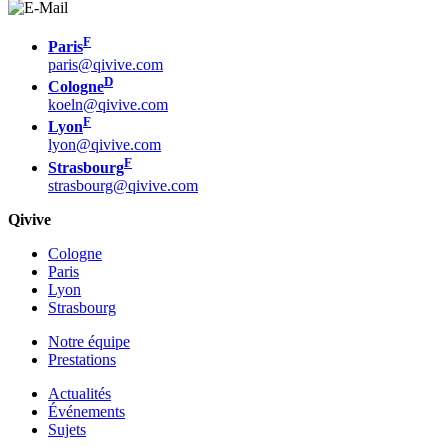
F
Paris
paris@qivive.com
D
Cologne
koeln@qivive.com
F
Lyon
lyon@qivive.com
F
Strasbourg
strasbourg@qivive.com
Qivive
Cologne
Paris
Lyon
Strasbourg
Notre équipe
Prestations
Actualités
Événements
Sujets