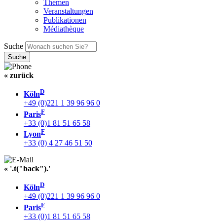
Themen
Veranstaltungen
Publikationen
Médiathèque
Suche
« zurück
D
Köln
+49 (0)221 1 39 96 96 0
F
Paris
+33 (0)1 81 51 65 58
F
Lyon
+33 (0) 4 27 46 51 50
« '.t("back").'
D
Köln
+49 (0)221 1 39 96 96 0
F
Paris
+33 (0)1 81 51 65 58