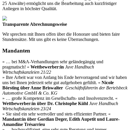
25 Anwälte) ermöglicht uns die Bearbeitung auch kurzfristiger
Anliegen in höchster Qualität.
Transparente Abrechnungsweise
Wir sprechen mit Ihnen offen über die Honorare und bieten faire
Stundensätze. Mit uns gibt es keine Überraschungen.
Mandanten
» … bei M&A-Verhandlungen sehr geländegängig und
pragmatisch! «
Wettbewerber:in
Juve Handbuch
Wirtschaftskanzleien 21/22
» Ihre Arbeit war von Anfang bis Ende hervorragend und wir haben
uns bei Ihnen jederzeit sehr gut aufgehoben gefühlt. «
Nicole
Börsting über Anne Briswalter
Geschäftsführerin der Bertelsbeck
Automotive GmbH & Co. KG
» … große Kompetenz im Gesellschafts- und Insolvenzrecht. «
Wettbewerber:in über Dr. Christophe Kühl
Juve Handbuch
Wirtschaftskanzleien 23/24
» Sie sind ein sehr wertvoller und stets effizienter Partner. «
Mandant:in über Gordian Deger, Edith Aupetit und Laure-
Amandine Trésarrieu
» … hochqualifiziert, eine sehr gute Beratung und immer