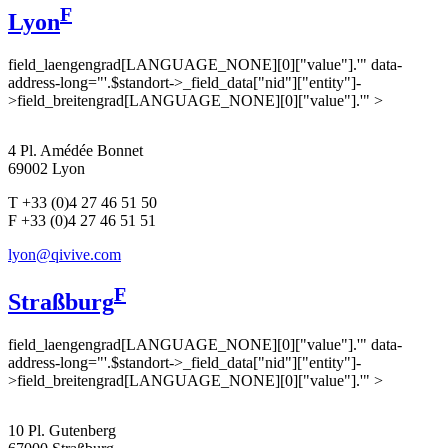
F
Lyon
field_laengengrad[LANGUAGE_NONE][0]["value"].'" data-
address-long="'.$standort->_field_data["nid"]["entity"]-
>field_breitengrad[LANGUAGE_NONE][0]["value"].'" >
4 Pl. Amédée Bonnet
69002 Lyon
T +33 (0)4 27 46 51 50
F +33 (0)4 27 46 51 51
lyon@qivive.com
F
Straßburg
field_laengengrad[LANGUAGE_NONE][0]["value"].'" data-
address-long="'.$standort->_field_data["nid"]["entity"]-
>field_breitengrad[LANGUAGE_NONE][0]["value"].'" >
10 Pl. Gutenberg