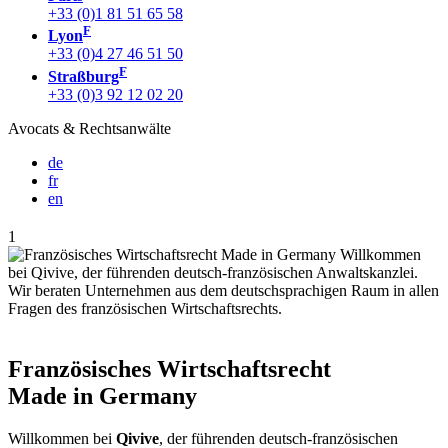
+33 (0)1 81 51 65 58
F
Lyon
+33 (0)4 27 46 51 50
F
Straßburg
+33 (0)3 92 12 02 20
Avocats & Rechtsanwälte
de
fr
en
1
Französisches Wirtschaftsrecht
Made in Germany
Willkommen bei
Qivive
, der führenden deutsch-französischen