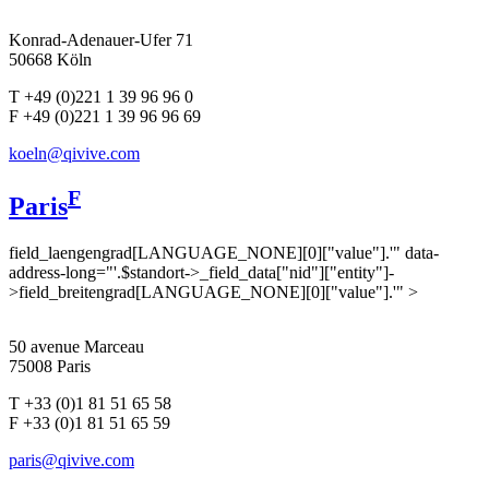
Konrad-Adenauer-Ufer 71
50668 Köln
T +49 (0)221 1 39 96 96 0
F +49 (0)221 1 39 96 96 69
koeln@qivive.com
F
Paris
field_laengengrad[LANGUAGE_NONE][0]["value"].'" data-
address-long="'.$standort->_field_data["nid"]["entity"]-
>field_breitengrad[LANGUAGE_NONE][0]["value"].'" >
50 avenue Marceau
75008 Paris
T +33 (0)1 81 51 65 58
F +33 (0)1 81 51 65 59
paris@qivive.com