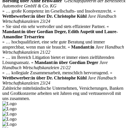
Börsting über Anne Briswalter
Geschäftsführerin der Bertelsbeck
Automotive GmbH & Co. KG
» … große Kompetenz im Gesellschafts- und Insolvenzrecht. «
Wettbewerber:in über Dr. Christophe Kühl
Juve Handbuch
Wirtschaftskanzleien 23/24
» Sie sind ein sehr wertvoller und stets effizienter Partner. «
Mandant:in über Gordian Deger, Edith Aupetit und Laure-
Amandine Trésarrieu
» … hochqualifiziert, eine sehr gute Beratung und immer
ansprechbar, wenn man sie braucht. «
Mandant:in
Juve Handbuch
Wirtschaftskanzleien 21/22
» … im Bereich Litigation bietet er immer einen zielführenden
Lösungsansatz. «
Mandant:in über Gordian Deger
Juve
Handbuch Wirtschaftskanzleien 21/22
» … kollegiale Zusammenarbeit, menschlich hervorragend. «
Wettbewerber:in über Dr. Christophe Kühl
Juve Handbuch
Wirtschaftskanzleien 23/24
Zahlreiche mittelständische Unternehmen, Versicherungen, Banken
und Großkonzerne arbeiten seit Jahren eng und vertrauensvoll mit
uns zusammen.