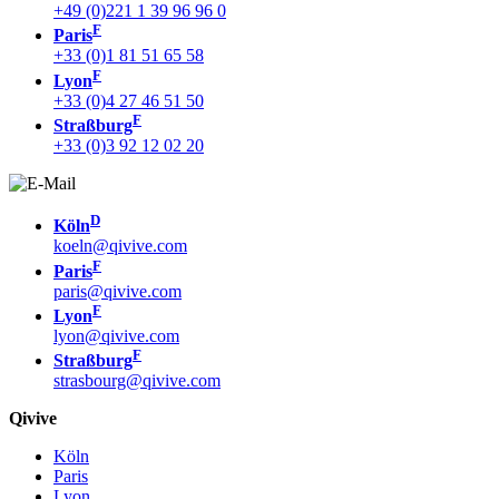
+49 (0)221 1 39 96 96 0
F
Paris
+33 (0)1 81 51 65 58
F
Lyon
+33 (0)4 27 46 51 50
F
Straßburg
+33 (0)3 92 12 02 20
D
Köln
koeln@qivive.com
F
Paris
paris@qivive.com
F
Lyon
lyon@qivive.com
F
Straßburg
strasbourg@qivive.com
Qivive
Köln
Paris
Lyon