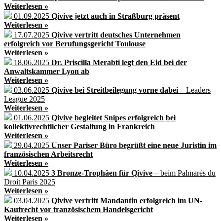
Weiterlesen »
01.09.2025
Qivive jetzt auch in Straßburg präsent
Weiterlesen »
17.07.2025
Qivive vertritt deutsches Unternehmen
erfolgreich vor Berufungsgericht Toulouse
Weiterlesen »
18.06.2025
Dr. Priscilla Merabti legt den Eid bei der
Anwaltskammer Lyon ab
Weiterlesen »
03.06.2025
Qivive bei Streitbeilegung vorne dabei
– Leaders
League 2025
Weiterlesen »
01.06.2025
Qivive begleitet Snipes erfolgreich bei
kollektivrechtlicher Gestaltung in Frankreich
Weiterlesen »
29.04.2025
Unser Pariser Büro begrüßt eine neue Juristin im
französischen Arbeitsrecht
Weiterlesen »
10.04.2025
3 Bronze-Trophäen für Qivive
– beim Palmarès du
Droit Paris 2025
Weiterlesen »
03.04.2025
Qivive vertritt Mandantin erfolgreich im UN-
Kaufrecht vor französischem Handelsgericht
Weiterlesen »