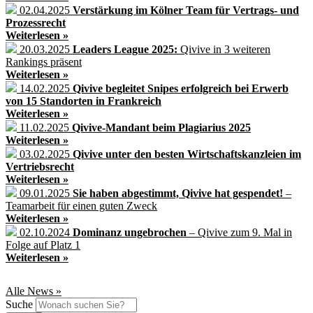
02.04.2025
Verstärkung im Kölner Team für Vertrags- und
Prozessrecht
Weiterlesen »
20.03.2025
Leaders League 2025:
Qivive in 3 weiteren
Rankings präsent
Weiterlesen »
14.02.2025
Qivive begleitet Snipes erfolgreich bei Erwerb
von 15 Standorten in Frankreich
Weiterlesen »
11.02.2025
Qivive-Mandant beim Plagiarius 2025
Weiterlesen »
03.02.2025
Qivive unter den besten Wirtschaftskanzleien im
Vertriebsrecht
Weiterlesen »
09.01.2025
Sie haben abgestimmt, Qivive hat gespendet!
–
Teamarbeit für einen guten Zweck
Weiterlesen »
02.10.2024
Dominanz ungebrochen
– Qivive zum 9. Mal in
Folge auf Platz 1
Weiterlesen »
Alle News »
Suche