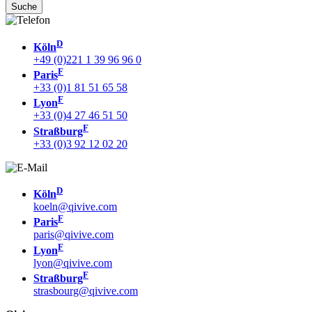
D
Köln
+49 (0)221 1 39 96 96 0
F
Paris
+33 (0)1 81 51 65 58
F
Lyon
+33 (0)4 27 46 51 50
F
Straßburg
+33 (0)3 92 12 02 20
D
Köln
koeln@qivive.com
F
Paris
paris@qivive.com
F
Lyon
lyon@qivive.com
F
Straßburg
strasbourg@qivive.com