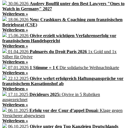
30.06.2026
Audrey Bouffil unter den Best Lawyers "Ones to
Watch in Germany" 2027
Weiterlesen »
18.06.2026
Neu: Crashkurs & Coaching zum französischen
Betriebsrat (CSE)
Weiterlesen »
15.06.2026
Qivive erzielt wichtigen Verfahrenserfolg vor
französischem Handelsgericht
Weiterlesen »
01.04.2026
Palmarès du Droit Paris 2026
1x Gold und 1x
Silber für Qivive
Weiterlesen »
07.01.2026
1 Stimme = 1 €
Die solidarische Weihnachtskarte
Weiterlesen »
22.12.2025
Qivive wehrt erfolgreich Haftungsansprüche vor
französischem Kassationshof ab
Weiterlesen »
17.11.2025
Décideurs 2025:
Qivive in 5 Rubriken
ausgezeichnet
Weiterlesen »
06.11.2025
Erfolg vor der Cour d’appel Douai:
Klage gegen
Versicherer abgewiesen
Weiterlesen »
06.10.2025
Qivive unter den Top Kanzleien Deutschlands