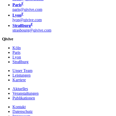
F
Paris
paris@qivive.com
F
Lyon
lyon@qivive.com
F
Straßburg
strasbourg@qivive.com
Qivive
Köln
Paris
Lyon
Straßburg
Unser Team
Leistungen
Karriere
Aktuelles
Veranstaltungen
Publikationen
Kontakt
Datenschutz