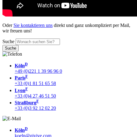
Oder
Sie kontaktieren uns
direkt und ganz unkompliziert per Mail,
wir freuen uns!
Suche
D
Köln
+49 (0)221 1 39 96 96 0
F
Paris
+33 (0)1 81 51 65 58
F
Lyon
+33 (0)4 27 46 51 50
F
Straßburg
+33 (0)3 92 12 02 20
D
Köln
koeln@qivive.com