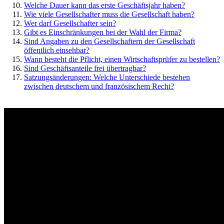
Welche Dauer kann das erste Geschäftsjahr haben?
Wie viele Gesellschafter muss die Gesellschaft haben?
Wer darf Gesellschafter sein?
Gibt es Einschränkungen bei der Wahl der Firma?
Sind Angaben zu den Gesellschaftern der Gesellschaft
öffentlich einsehbar?
Wann besteht die Pflicht, einen Wirtschaftsprüfer zu bestellen?
Sind Geschäftsanteile frei übertragbar?
Satzungsänderungen: Welche Unterschiede bestehen
zwischen deutschem und französischem Recht?