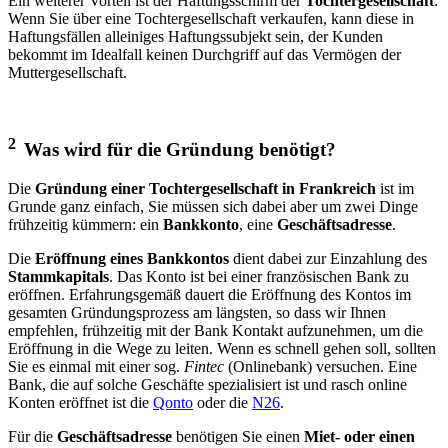
Ein weiterer Vorteil ist der Haftungsschirm der
Tochtergesellschaft
:
Wenn Sie über eine Tochtergesellschaft verkaufen, kann diese in
Haftungsfällen alleiniges Haftungssubjekt sein, der Kunden
bekommt im Idealfall keinen Durchgriff auf das Vermögen der
Muttergesellschaft.
2
Was wird für die Gründung benötigt?
Die
Gründung einer Tochtergesellschaft in Frankreich
ist im
Grunde ganz einfach, Sie müssen sich dabei aber um zwei Dinge
frühzeitig kümmern: ein
Bankkonto
, eine
Geschäftsadresse
.
Die
Eröffnung eines Bankkontos
dient dabei zur Einzahlung des
Stammkapitals
. Das Konto ist bei einer französischen Bank zu
eröffnen. Erfahrungsgemäß dauert die Eröffnung des Kontos im
gesamten Gründungsprozess am längsten, so dass wir Ihnen
empfehlen, frühzeitig mit der Bank Kontakt aufzunehmen, um die
Eröffnung in die Wege zu leiten. Wenn es schnell gehen soll, sollten
Sie es einmal mit einer sog.
Fintec
(Onlinebank) versuchen. Eine
Bank, die auf solche Geschäfte spezialisiert ist und rasch online
Konten eröffnet ist die
Qonto
oder die
N26
.
Für die
Geschäftsadresse
benötigen Sie einen
Miet- oder einen