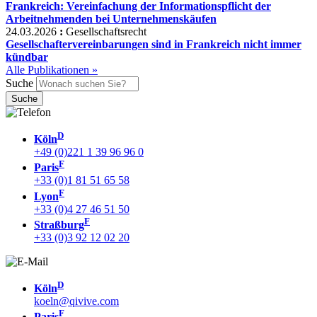
Frankreich: Vereinfachung der Informationspflicht der
Arbeitnehmenden bei Unternehmenskäufen
24.03.2026
:
Gesellschaftsrecht
Gesellschaftervereinbarungen sind in Frankreich nicht immer
kündbar
Alle Publikationen »
Suche
D
Köln
+49 (0)221 1 39 96 96 0
F
Paris
+33 (0)1 81 51 65 58
F
Lyon
+33 (0)4 27 46 51 50
F
Straßburg
+33 (0)3 92 12 02 20
D
Köln
koeln@qivive.com
F
Paris