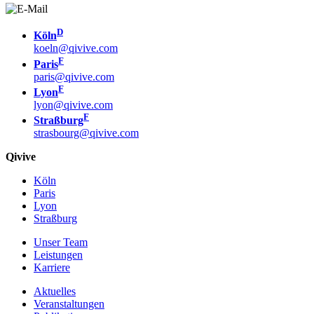
D
Köln
koeln@qivive.com
F
Paris
paris@qivive.com
F
Lyon
lyon@qivive.com
F
Straßburg
strasbourg@qivive.com
Qivive
Köln
Paris
Lyon
Straßburg
Unser Team
Leistungen
Karriere
Aktuelles
Veranstaltungen