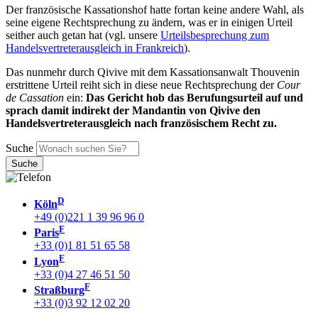
Der französische Kassationshof hatte fortan keine andere Wahl, als
seine eigene Rechtsprechung zu ändern, was er in einigen Urteil
seither auch getan hat (vgl. unsere
Urteilsbesprechung zum
Handelsvertreterausgleich in Frankreich
).
Das nunmehr durch Qivive mit dem Kassationsanwalt Thouvenin
erstrittene Urteil reiht sich in diese neue Rechtsprechung der
Cour
de Cassation
ein:
Das Gericht hob das Berufungsurteil auf und
sprach damit indirekt der Mandantin von Qivive den
Handelsvertreterausgleich nach französischem Recht zu.
Suche
D
Köln
+49 (0)221 1 39 96 96 0
F
Paris
+33 (0)1 81 51 65 58
F
Lyon
+33 (0)4 27 46 51 50
F
Straßburg
+33 (0)3 92 12 02 20