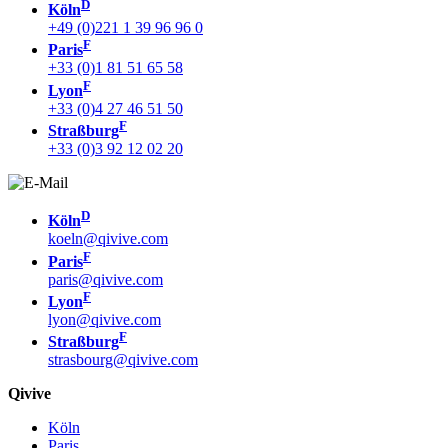
D
Köln
+49 (0)221 1 39 96 96 0
F
Paris
+33 (0)1 81 51 65 58
F
Lyon
+33 (0)4 27 46 51 50
F
Straßburg
+33 (0)3 92 12 02 20
D
Köln
koeln@qivive.com
F
Paris
paris@qivive.com
F
Lyon
lyon@qivive.com
F
Straßburg
strasbourg@qivive.com
Qivive
Köln
Paris