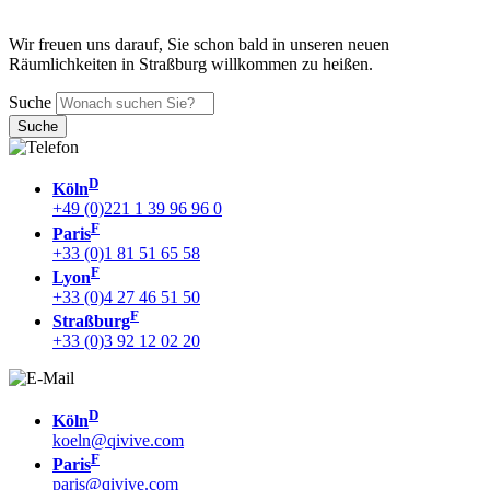
Wir freuen uns darauf, Sie schon bald in unseren neuen
Räumlichkeiten in Straßburg willkommen zu heißen.
Suche
D
Köln
+49 (0)221 1 39 96 96 0
F
Paris
+33 (0)1 81 51 65 58
F
Lyon
+33 (0)4 27 46 51 50
F
Straßburg
+33 (0)3 92 12 02 20
D
Köln
koeln@qivive.com
F
Paris
paris@qivive.com