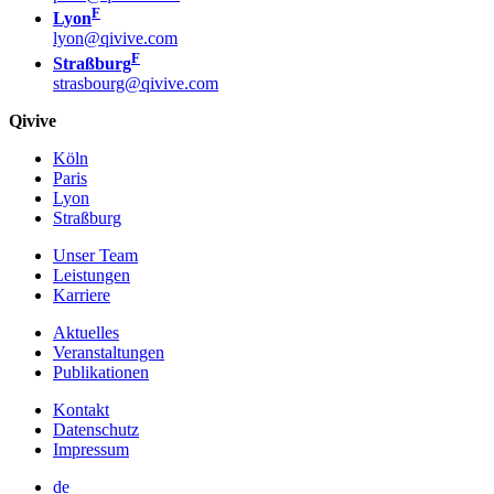
F
Lyon
lyon@qivive.com
F
Straßburg
strasbourg@qivive.com
Qivive
Köln
Paris
Lyon
Straßburg
Unser Team
Leistungen
Karriere
Aktuelles
Veranstaltungen
Publikationen
Kontakt
Datenschutz
Impressum
de