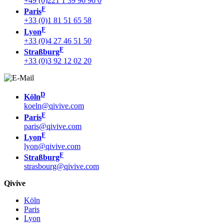
+49 (0)221 1 39 96 96 0
F
Paris
+33 (0)1 81 51 65 58
F
Lyon
+33 (0)4 27 46 51 50
F
Straßburg
+33 (0)3 92 12 02 20
D
Köln
koeln@qivive.com
F
Paris
paris@qivive.com
F
Lyon
lyon@qivive.com
F
Straßburg
strasbourg@qivive.com
Qivive
Köln
Paris
Lyon