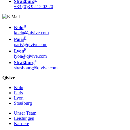
Straßburg
+33 (0)3 92 12 02 20
D
Köln
koeln@qivive.com
F
Paris
paris@qivive.com
F
Lyon
lyon@qivive.com
F
Straßburg
strasbourg@qivive.com
Qivive
Köln
Paris
Lyon
Straßburg
Unser Team
Leistungen
Karriere