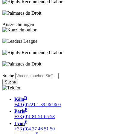
Auszeichnungen
Suche
D
Köln
+49 (0)221 1 39 96 96 0
F
Paris
+33 (0)1 81 51 65 58
F
Lyon
+33 (0)4 27 46 51 50
F