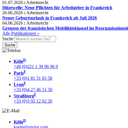
01.07.2026
:
Arbeitsrecht
Hitzewelle: Neue Pflichten für Arbeitgeber in Frankreich
26.06.2026
:
Arbeitsrecht
Neuer Geburtsurlaub in Frankreich ab Juli 2026
04.06.2026
:
Arbeitsrecht
Grenzen der französischen Mobilitätsklausel im Reorganisations
Alle Publikationen »
Suche
D
Köln
+49 (0)221 1 39 96 96 0
F
Paris
+33 (0)1 81 51 65 58
F
Lyon
+33 (0)4 27 46 51 50
F
Straßburg
+33 (0)3 92 12 02 20
D
Köln
koeln@qivive.com