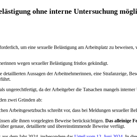
lästigung ohne interne Untersuchung mögl
orderlich, um eine sexuelle Belästigung am Arbeitsplatz zu beweisen, 
innen wegen sexueller Belästigung fristlos gekündigt.
e detaillierten Aussagen der Arbeitnehmerinnen, eine Strafanzeige, B
führt.
ls ungerechtfertigt, da der Arbeitgeber die Tatsachen mangels interne
nden zwei Gründen ab:
hen Arbeitsgesetzbuchs schreibt vor, dass bei Meldungen sexueller Be
üssen alle ihnen vorgelegten Beweise berücksichtigen.
Das alleinige F
 über genaue, detaillierte und übereinstimmende Beweise verfügt.
ofs aus dem Jahr 2024, insbesondere das
Urteil vom 12. Juni 2024
. In di