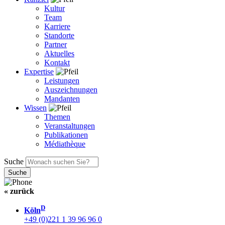
Kultur
Team
Karriere
Standorte
Partner
Aktuelles
Kontakt
Expertise
Leistungen
Auszeichnungen
Mandanten
Wissen
Themen
Veranstaltungen
Publikationen
Médiathèque
Suche
« zurück
D
Köln
+49 (0)221 1 39 96 96 0