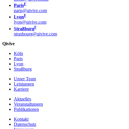
F
Paris
paris@qivive.com
F
Lyon
lyon@qivive.com
F
Straßburg
strasbourg@qivive.com
Qivive
Köln
Paris
Lyon
Straßburg
Unser Team
Leistungen
Karriere
Aktuelles
Veranstaltungen
Publikationen
Kontakt
Datenschutz