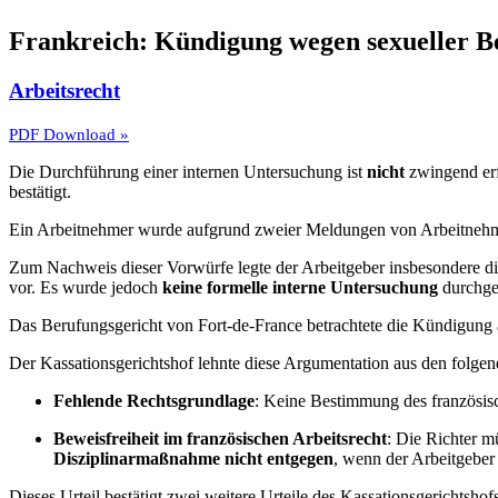
Frankreich: Kündigung wegen sexueller Be
Arbeitsrecht
PDF Download »
Die Durchführung einer internen Untersuchung ist
nicht
zwingend erf
bestätigt.
Ein Arbeitnehmer wurde aufgrund zweier Meldungen von Arbeitnehmer
Zum Nachweis dieser Vorwürfe legte der Arbeitgeber insbesondere di
vor. Es wurde jedoch
keine formelle interne Untersuchung
durchge
Das Berufungsgericht von Fort-de-France betrachtete die Kündigung a
Der Kassationsgerichtshof lehnte diese Argumentation aus den folge
Fehlende Rechtsgrundlage
: Keine Bestimmung des französisc
Beweisfreiheit im französischen Arbeitsrecht
: Die Richter m
Disziplinarmaßnahme nicht entgegen
, wenn der Arbeitgeber
Dieses Urteil bestätigt zwei weitere Urteile des Kassationsgerichtsh