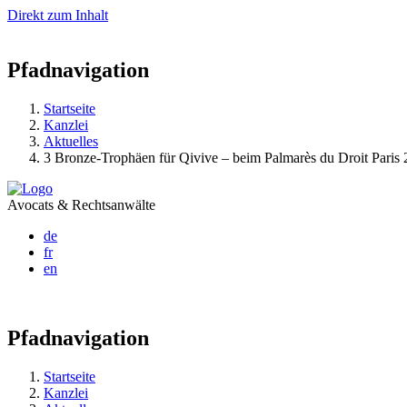
Direkt zum Inhalt
Pfadnavigation
Startseite
Kanzlei
Aktuelles
3 Bronze-Trophäen für Qivive – beim Palmarès du Droit Paris
Avocats & Rechtsanwälte
de
fr
en
Pfadnavigation
Startseite
Kanzlei