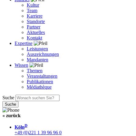
Kultur
Team
Karriere
Standorte
Partner
Aktuelles
Kontakt
Expertise
Leistungen
Auszeichnungen
Mandanten
Wissen
Themen
Veranstaltungen
Publikationen
Médiathèque
Suche
« zurück
D
Köln
+49 (0)221 1 39 96 96 0