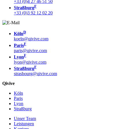
+33 (0)4 27 46 51 50
F
Straßburg
+33 (0)3 92 12 02 20
D
Köln
koeln@qivive.com
F
Paris
paris@qivive.com
F
Lyon
lyon@qivive.com
F
Straßburg
strasbourg@qivive.com
Qivive
Köln
Paris
Lyon
Straßburg
Unser Team
Leistungen
Karriere