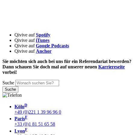
Qivive auf
Spotify
Qivive auf
iTunes
Qivive auf
Google Podcasts
Qivive auf
Anchor
Sie möchten sich auch bei uns für ein Referendariat bewerden?
Dann schauen Sie doch mal auf unserer neuen
Karriereseite
vorbei!
Suche
D
Köln
+49 (0)221 1 39 96 96 0
F
Paris
+33 (0)1 81 51 65 58
F
Lyon