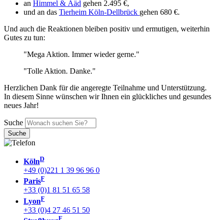
an
Himmel & Ääd
gehen 2.495 €,
und an das
Tierheim Köln-Dellbrück
gehen 680 €.
Und auch die Reaktionen bleiben positiv und ermutigen, weiterhin
Gutes zu tun:
"Mega Aktion. Immer wieder gerne."
"Tolle Aktion. Danke."
Herzlichen Dank für die angeregte Teilnahme und Unterstützung.
In diesem Sinne wünschen wir Ihnen ein glückliches und gesundes
neues Jahr!
Suche
D
Köln
+49 (0)221 1 39 96 96 0
F
Paris
+33 (0)1 81 51 65 58
F
Lyon
+33 (0)4 27 46 51 50
F