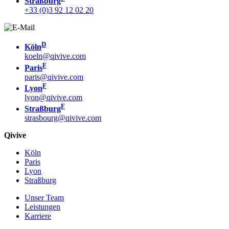
Straßburg
+33 (0)3 92 12 02 20
D
Köln
koeln@qivive.com
F
Paris
paris@qivive.com
F
Lyon
lyon@qivive.com
F
Straßburg
strasbourg@qivive.com
Qivive
Köln
Paris
Lyon
Straßburg
Unser Team
Leistungen
Karriere