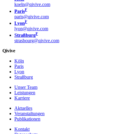
koeln@qivive.com
F
Paris
paris@qivive.com
F
Lyon
lyon@qivive.com
F
Straßburg
strasbourg@qivive.com
Qivive
Köln
Paris
Lyon
Straßburg
Unser Team
Leistungen
Karriere
Aktuelles
Veranstaltungen
Publikationen
Kontakt