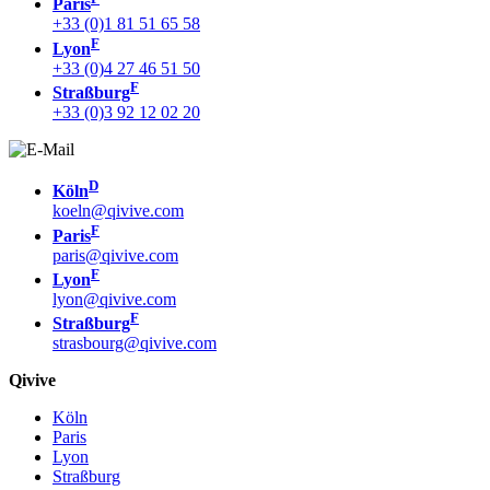
Paris
+33 (0)1 81 51 65 58
F
Lyon
+33 (0)4 27 46 51 50
F
Straßburg
+33 (0)3 92 12 02 20
D
Köln
koeln@qivive.com
F
Paris
paris@qivive.com
F
Lyon
lyon@qivive.com
F
Straßburg
strasbourg@qivive.com
Qivive
Köln
Paris
Lyon
Straßburg