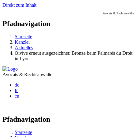
Direkt zum Inhalt
Avocats & Rechtsanwälte
Pfadnavigation
Startseite
Kanzlei
Aktuelles
Qivive erneut ausgezeichnet: Bronze beim Palmarès du Droit
in Lyon
Avocats & Rechtsanwälte
de
fr
en
Pfadnavigation
Startseite