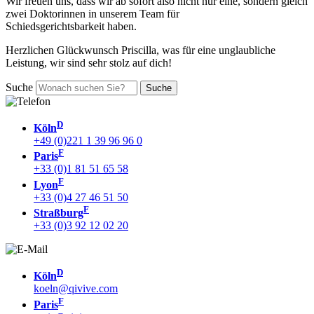
Wir freuen uns, dass wir ab sofort also nicht nur eine, sondern gleich
zwei Doktorinnen in unserem Team für
Schiedsgerichtsbarkeit haben.
Herzlichen Glückwunsch Priscilla, was für eine unglaubliche
Leistung, wir sind sehr stolz auf dich!
Suche
D
Köln
+49 (0)221 1 39 96 96 0
F
Paris
+33 (0)1 81 51 65 58
F
Lyon
+33 (0)4 27 46 51 50
F
Straßburg
+33 (0)3 92 12 02 20
D
Köln
koeln@qivive.com
F
Paris