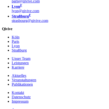
paris@qivive.com
F
Lyon
lyon@qivive.com
F
Straßburg
strasbourg@qivive.com
Qivive
Köln
Paris
Lyon
Straßburg
Unser Team
Leistungen
Karriere
Aktuelles
Veranstaltungen
Publikationen
Kontakt
Datenschutz
Impressum