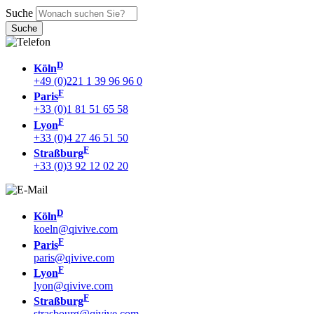
Suche
D
Köln
+49 (0)221 1 39 96 96 0
F
Paris
+33 (0)1 81 51 65 58
F
Lyon
+33 (0)4 27 46 51 50
F
Straßburg
+33 (0)3 92 12 02 20
D
Köln
koeln@qivive.com
F
Paris
paris@qivive.com
F
Lyon
lyon@qivive.com
F
Straßburg
strasbourg@qivive.com