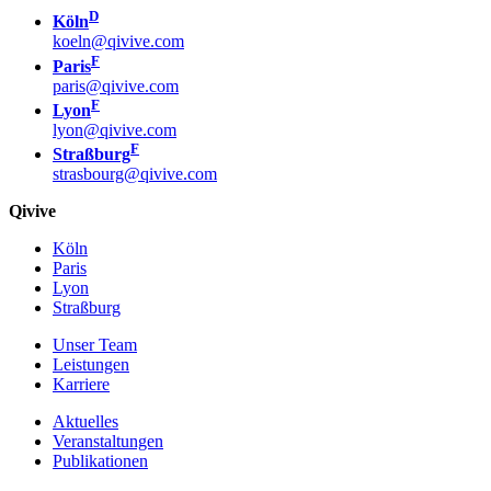
D
Köln
koeln@qivive.com
F
Paris
paris@qivive.com
F
Lyon
lyon@qivive.com
F
Straßburg
strasbourg@qivive.com
Qivive
Köln
Paris
Lyon
Straßburg
Unser Team
Leistungen
Karriere
Aktuelles
Veranstaltungen
Publikationen