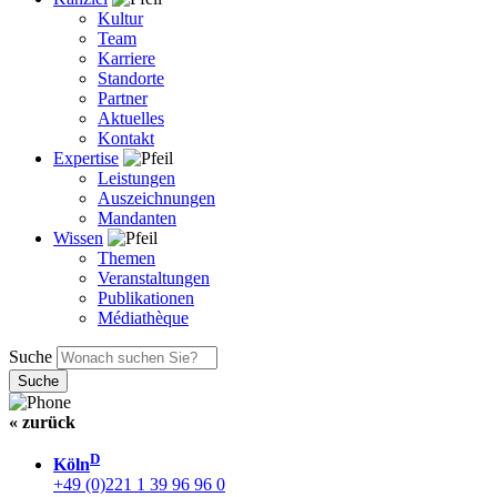
Kultur
Team
Karriere
Standorte
Partner
Aktuelles
Kontakt
Expertise
Leistungen
Auszeichnungen
Mandanten
Wissen
Themen
Veranstaltungen
Publikationen
Médiathèque
Suche
« zurück
D
Köln
+49 (0)221 1 39 96 96 0