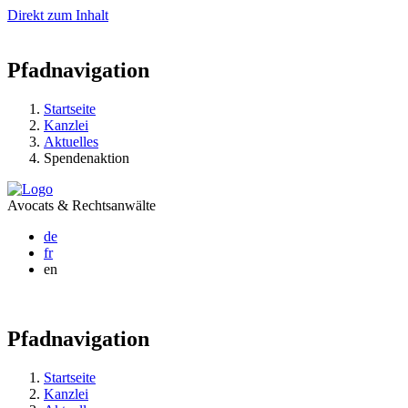
Direkt zum Inhalt
Pfadnavigation
Startseite
Kanzlei
Aktuelles
Spendenaktion
Avocats & Rechtsanwälte
de
fr
en
Pfadnavigation
Startseite
Kanzlei