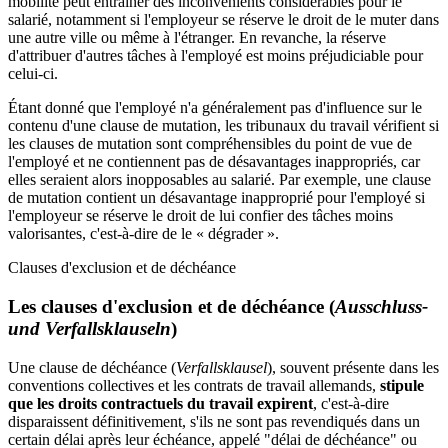
mobilité peut entraîner des inconvénients considérables pour le
salarié, notamment si l'employeur se réserve le droit de le muter dans
une autre ville ou même à l'étranger. En revanche, la réserve
d'attribuer d'autres tâches à l'employé est moins préjudiciable pour
celui-ci.
Étant donné que l'employé n'a généralement pas d'influence sur le
contenu d'une clause de mutation, les tribunaux du travail vérifient si
les clauses de mutation sont compréhensibles du point de vue de
l'employé et ne contiennent pas de désavantages inappropriés, car
elles seraient alors inopposables au salarié. Par exemple, une clause
de mutation contient un désavantage inapproprié pour l'employé si
l'employeur se réserve le droit de lui confier des tâches moins
valorisantes, c'est-à-dire de le « dégrader ».
Clauses d'exclusion et de déchéance
Les clauses d'exclusion et de déchéance (
Ausschluss-
und Verfallsklauseln
)
Une clause de déchéance (
Verfallsklausel
), souvent présente dans les
conventions collectives et les contrats de travail allemands,
stipule
que les droits contractuels du travail expirent
, c'est-à-dire
disparaissent définitivement, s'ils ne sont pas revendiqués dans un
certain délai après leur échéance, appelé "délai de déchéance" ou