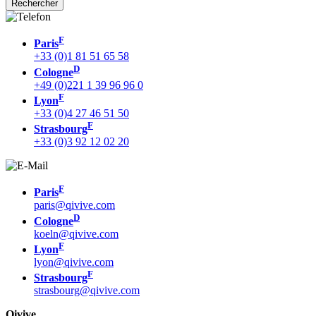
F
Paris
+33 (0)1 81 51 65 58
D
Cologne
+49 (0)221 1 39 96 96 0
F
Lyon
+33 (0)4 27 46 51 50
F
Strasbourg
+33 (0)3 92 12 02 20
F
Paris
paris@qivive.com
D
Cologne
koeln@qivive.com
F
Lyon
lyon@qivive.com
F
Strasbourg
strasbourg@qivive.com
Qivive