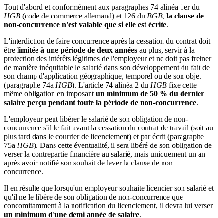
Tout d'abord et conformément aux paragraphes 74 alinéa 1er du
HGB
(code de commerce allemand) et 126 du
BGB
,
la clause de
non-concurrence n'est valable que si elle est écrite
.
L'interdiction de faire concurrence après la cessation du contrat doit
être
limitée à une période de deux années
au plus, servir à la
protection des intérêts légitimes de l'employeur et ne doit pas freiner
de manière inéquitable le salarié dans son développement du fait de
son champ d'application géographique, temporel ou de son objet
(paragraphe 74a
HGB
). L'article 74 alinéa 2 du
HGB
fixe cette
même obligation en imposant
un minimum de 50 % du dernier
salaire perçu pendant toute la période de non-concurrence
.
L'employeur peut libérer le salarié de son obligation de non-
concurrence s'il le fait avant la cessation du contrat de travail (soit au
plus tard dans le courrier de licenciement) et par écrit (paragraphe
75a
HGB
). Dans cette éventualité, il sera libéré de son obligation de
verser la contrepartie financière au salarié, mais uniquement un an
après avoir notifié son souhait de lever la clause de non-
concurrence.
Il en résulte que lorsqu'un employeur souhaite licencier son salarié et
qu'il ne le libère de son obligation de non-concurrence que
concomitamment à la notification du licenciement, il devra lui verser
un minimum d'une demi année de salaire
.