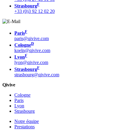
F
Strasbourg
+33 (0)3 92 12 02 20
F
Paris
paris@qivive.com
D
Cologne
koeln@qivive.com
F
Lyon
lyon@qivive.com
F
Strasbourg
strasbourg@qivive.com
Qivive
Cologne
Paris
Lyon
Strasbourg
Notre équipe
Prestations