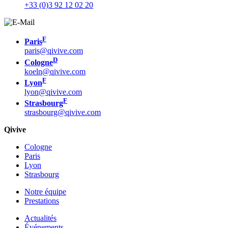
+33 (0)3 92 12 02 20
F
Paris
paris@qivive.com
D
Cologne
koeln@qivive.com
F
Lyon
lyon@qivive.com
F
Strasbourg
strasbourg@qivive.com
Qivive
Cologne
Paris
Lyon
Strasbourg
Notre équipe
Prestations
Actualités
Événements