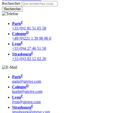
Rechercher
F
Paris
+33 (0)1 81 51 65 58
D
Cologne
+49 (0)221 1 39 96 96 0
F
Lyon
+33 (0)4 27 46 51 50
F
Strasbourg
+33 (0)3 92 12 02 20
F
Paris
paris@qivive.com
D
Cologne
koeln@qivive.com
F
Lyon
lyon@qivive.com
F
Strasbourg
strasbourg@qivive.com