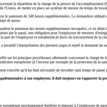
ernant la répartition de la charge de la preuve de l'accomplissement d'h
t de l'Union, de mettre en place un système de mesure du temps de travail
yeur le paiement de 348 heures supplémentaires. Le demandeur utilisait u
temps de pause.
ndeur le paiement des heures supplémentaires invoquées, ce en dépit de 
prises par le passé, une obligation pour l'employeur de mesurer, d'enregis
 la part de l'employeur et entraînerait
de facto
un renversement de la cha
 invalidé l’interprétation des premiers juges et rejeté la demande du sala
ffet sur les principes procéduraux allemands concernant la charge de la 
idiction européenne (à l’inverse par exemple de la protection de la sant
t concrète qu'il lui était nécessaire de travailler sans temps de pause po
upplémentaires à son employeur, il doit toujours en rapporter la p
e européenne prochainement légiférer et imposer à l’employeur de mesur