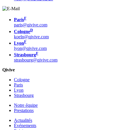
F
Paris
paris@qivive.com
D
Cologne
koeln@qivive.com
F
Lyon
lyon@qivive.com
F
Strasbourg
strasbourg@qivive.com
Qivive
Cologne
Paris
Lyon
Strasbourg
Notre équipe
Prestations
Actualités
Événements