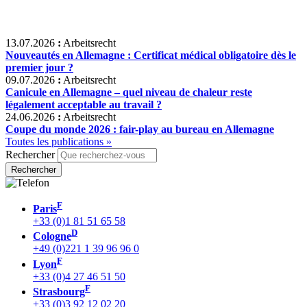
13.07.2026
:
Arbeitsrecht
Nouveautés en Allemagne : Certificat médical obligatoire dès le
premier jour ?
09.07.2026
:
Arbeitsrecht
Canicule en Allemagne – quel niveau de chaleur reste
légalement acceptable au travail ?
24.06.2026
:
Arbeitsrecht
Coupe du monde 2026 : fair-play au bureau en Allemagne
Toutes les publications »
Rechercher
F
Paris
+33 (0)1 81 51 65 58
D
Cologne
+49 (0)221 1 39 96 96 0
F
Lyon
+33 (0)4 27 46 51 50
F
Strasbourg
+33 (0)3 92 12 02 20