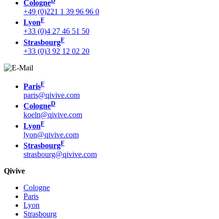
D
Cologne
+49 (0)221 1 39 96 96 0
F
Lyon
+33 (0)4 27 46 51 50
F
Strasbourg
+33 (0)3 92 12 02 20
F
Paris
paris@qivive.com
D
Cologne
koeln@qivive.com
F
Lyon
lyon@qivive.com
F
Strasbourg
strasbourg@qivive.com
Qivive
Cologne
Paris
Lyon
Strasbourg