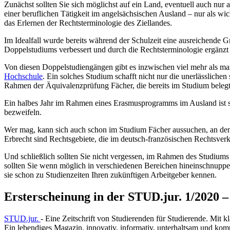
Zunächst sollten Sie sich möglichst auf ein Land, eventuell auch nur
einer beruflichen Tätigkeit im angelsächsischen Ausland – nur als wi
das Erlernen der Rechtsterminologie des Ziellandes.
Im Idealfall wurde bereits während der Schulzeit eine ausreichende G
Doppelstudiums verbessert und durch die Rechtsterminologie ergänzt
Von diesen Doppelstudiengängen gibt es inzwischen viel mehr als man
Hochschule
. Ein solches Studium schafft nicht nur die unerlässlichen
Rahmen der Äquivalenzprüfung Fächer, die bereits im Studium belegt 
Ein halbes Jahr im Rahmen eines Erasmusprogramms im Ausland ist sic
bezweifeln.
Wer mag, kann sich auch schon im Studium Fächer aussuchen, an denen d
Erbrecht sind Rechtsgebiete, die im deutsch-französischen Rechtsverke
Und schließlich sollten Sie nicht vergessen, im Rahmen des Studiums 
sollten Sie wenn möglich in verschiedenen Bereichen hineinschnuppern
sie schon zu Studienzeiten Ihren zukünftigen Arbeitgeber kennen.
Ersterscheinung in der STUD.jur. 1/2020 –
STUD.jur.
- Eine Zeitschrift von Studierenden für Studierende. Mit 
Ein lebendiges Magazin, innovativ, informativ, unterhaltsam und kompe