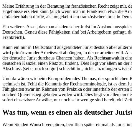
Meine Erfahrung in der Beratung im französischen Recht zeigt mir, 
Ergebnisse erzielen kann (auch wenn man in Frankreich etwa die Arbei
einfacher haben dürfte, als umgekehrt ein französischer Jurist in Deut
Ein weiteres Asset, das man als deutscher Jurist im Ausland ausspiele
Deutschen. Genau diese Fähigkeiten sind bei Arbeitgebern gefragt, d
Frankreich).
Kann ein nur in Deutschland ausgebildeter Jurist deshalb aber außerha
wird primär von der Arbeitswelt abhängen, in der er arbeiten will. A
der deutsche Jurist durchaus Chancen haben. Als Rechtsanwalt in ein
deutschen Kanzlei einen Platz zu finden). Dies liegt vor allem an d
Abschluss (sei er noch so gut) schlechthin „nichts anzufangen wissen
Und da wären wir beim Kernproblem des Themas, der sprachlichen Ko
technisch ist. Fehlt die Kenntnis der Rechtsterminologie, ist es dem 
Fähigkeiten zwar im Rahmen von Praktika oder innerhalb der ersten B
solchen Quereinstieg geboten werden wird. Dies liegt vor allem an d
sofort einsetzbare Anwälte, nur noch sehr wenige sind bereit, viel Zei
Was tun, wenn es einen als deutscher Juris
Wenn Sie den Wunsch verspüren, beruflich später einmal als Jurist im 