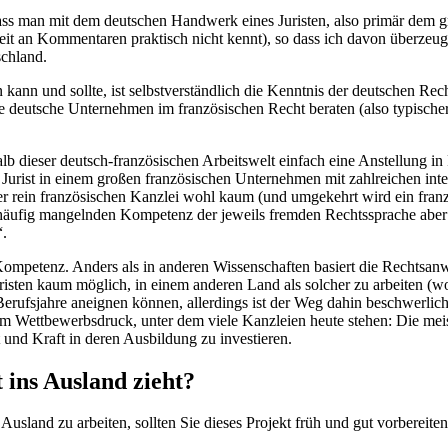
dass man mit dem deutschen Handwerk eines Juristen, also primär dem 
t an Kommentaren praktisch nicht kennt), so dass ich davon überzeugt b
schland.
n kann und sollte, ist selbstverständlich die Kenntnis der deutschen Re
ie deutsche Unternehmen im französischen Recht beraten (also typische
lb dieser deutsch-französischen Arbeitswelt einfach eine Anstellung in 
ls Jurist in einem großen französischen Unternehmen mit zahlreichen in
er rein französischen Kanzlei wohl kaum (und umgekehrt wird ein franz
er häufig mangelnden Kompetenz der jeweils fremden Rechtssprache aber
“.
mpetenz. Anders als in anderen Wissenschaften basiert die Rechtsanw
Juristen kaum möglich, in einem anderen Land als solcher zu arbeiten (w
erufsjahre aneignen können, allerdings ist der Weg dahin beschwerlich 
em Wettbewerbsdruck, unter dem viele Kanzleien heute stehen: Die meis
t und Kraft in deren Ausbildung zu investieren.
t ins Ausland zieht?
Ausland zu arbeiten, sollten Sie dieses Projekt früh und gut vorbereite