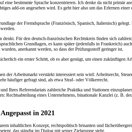
 auf eine bestimmte Sprache konzentrieren. Ich denke da nicht primär a
chtiges add-on angesehen wird. Es geht hier also um das Erlernen eine
rundlage der Fremdsprache (Französisch, Spanisch, Italienisch) gelegt
 werden.
 denkt. Für den deutsch-französischen Rechtskreis finden sich zahlre
 sprachlichen Grundlagen, es kann später (jedenfalls in Frankreich) auch
wurden, anerkannt werden, so dass der Prüfungsstoff geringer ist.
herlich ein erster Schritt, ob es aber genügt, um einen zukünftigen Ar
er Arbeitsmarkt verstärkt interessiert sein wird: Arbeitsrecht, Steuerr
hr häufiger gefragt sind, als etwa Straf- oder Völkerrecht.
und Ihres Referendariats zahlreiche Praktika und Stationen einzuplanen
: Rechtsabteilung eines Unternehmens, binationale Kanzlei (z. B. deuts
 Angepasst in 2021
klarem inhaltlichen Konzept, rechtspolitisch brisanten und fächerüberg
tent, das ständig im Dialog mit seiner Zielgruppe steht.