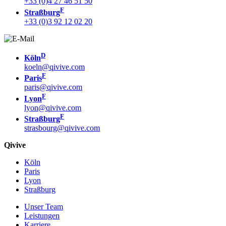
+33 (0)4 27 46 51 50
F
Straßburg
+33 (0)3 92 12 02 20
D
Köln
koeln@qivive.com
F
Paris
paris@qivive.com
F
Lyon
lyon@qivive.com
F
Straßburg
strasbourg@qivive.com
Qivive
Köln
Paris
Lyon
Straßburg
Unser Team
Leistungen
Karriere