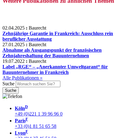
Weitere Publikationen zu ähnlichen Themen
02.04.2025
:
Baurecht
Zehnjährige Garantie in Frankreich: Ausschluss rein
beruflicher Ausstattung
27.01.2025
:
Baurecht
Abnahme als Ausgangspunkt der französischen
Zehnjahreshaftung der Bauunternehmen
19.07.2022
:
Baurecht
Label „RGE“ – „Anerkannter Umweltgarant“ für
Bauunternehmer in Frankreich
Alle Publikationen »
Suche
D
Köln
+49 (0)221 1 39 96 96 0
F
Paris
+33 (0)1 81 51 65 58
F
Lyon