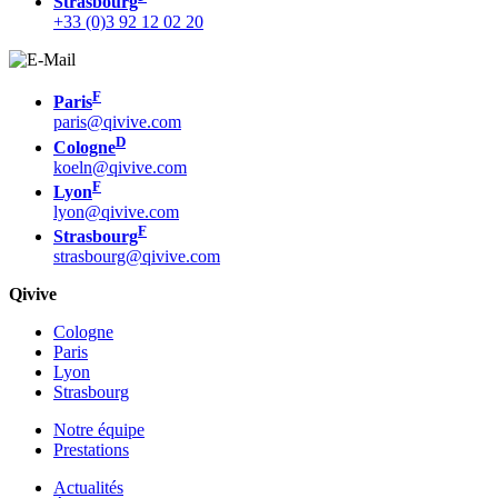
Strasbourg
+33 (0)3 92 12 02 20
F
Paris
paris@qivive.com
D
Cologne
koeln@qivive.com
F
Lyon
lyon@qivive.com
F
Strasbourg
strasbourg@qivive.com
Qivive
Cologne
Paris
Lyon
Strasbourg
Notre équipe
Prestations
Actualités