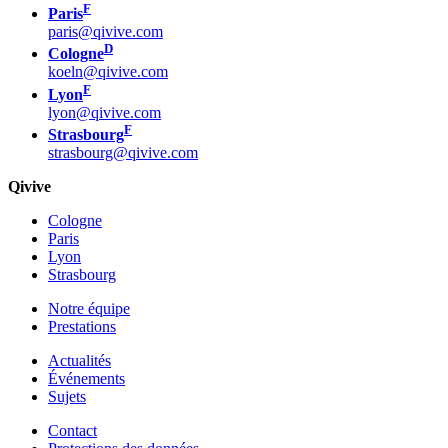
F
Paris
paris@qivive.com
D
Cologne
koeln@qivive.com
F
Lyon
lyon@qivive.com
F
Strasbourg
strasbourg@qivive.com
Qivive
Cologne
Paris
Lyon
Strasbourg
Notre équipe
Prestations
Actualités
Événements
Sujets
Contact