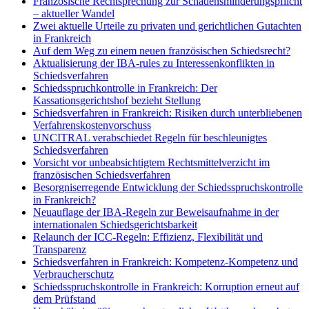
Französische Rechtsprechung zur Schadensminderungspflicht
– aktueller Wandel
Zwei aktuelle Urteile zu privaten und gerichtlichen Gutachten
in Frankreich
Auf dem Weg zu einem neuen französischen Schiedsrecht?
Aktualisierung der IBA-rules zu Interessenkonflikten in
Schiedsverfahren
Schiedsspruchkontrolle in Frankreich: Der
Kassationsgerichtshof bezieht Stellung
Schiedsverfahren in Frankreich: Risiken durch unterbliebenen
Verfahrenskostenvorschuss
UNCITRAL verabschiedet Regeln für beschleunigtes
Schiedsverfahren
Vorsicht vor unbeabsichtigtem Rechtsmittelverzicht im
französischen Schiedsverfahren
Besorgniserregende Entwicklung der Schiedsspruchskontrolle
in Frankreich?
Neuauflage der IBA-Regeln zur Beweisaufnahme in der
internationalen Schiedsgerichtsbarkeit
Relaunch der ICC-Regeln: Effizienz, Flexibilität und
Transparenz
Schiedsverfahren in Frankreich: Kompetenz-Kompetenz und
Verbraucherschutz
Schiedsspruchskontrolle in Frankreich: Korruption erneut auf
dem Prüfstand