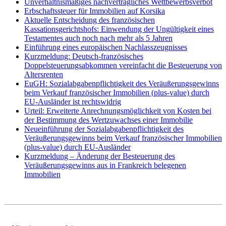
Unverhältnismäßiges nachvertragliches Wettbewerbsverbot
Erbschaftssteuer für Immobilien auf Korsika
Aktuelle Entscheidung des französischen
Kassationsgerichtshofs: Einwendung der Ungültigkeit eines
Testamentes auch noch nach mehr als 5 Jahren
Einführung eines europäischen Nachlasszeugnisses
Kurzmeldung: Deutsch-französisches
Doppelsteuerungsabkommen vereinfacht die Besteuerung von
Altersrenten
EuGH: Sozialabgabenpflichtigkeit des Veräußerungsgewinns
beim Verkauf französischer Immobilien (plus-value) durch
EU-Ausländer ist rechtswidrig
Urteil: Erweiterte Anrechnungsmöglichkeit von Kosten bei
der Bestimmung des Wertzuwachses einer Immobilie
Neueinführung der Sozialabgabenpflichtigkeit des
Veräußerungsgewinns beim Verkauf französischer Immobilien
(plus-value) durch EU-Ausländer
Kurzmeldung – Änderung der Besteuerung des
Veräußerungsgewinns aus in Frankreich belegenen
Immobilien