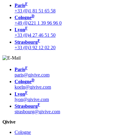
F
Paris
+33 (0)1 81 51 65 58
D
Cologne
+49 (0)221 1 39 96 96 0
F
Lyon
+33 (0)4 27 46 51 50
F
Strasbourg
+33 (0)3 92 12 02 20
F
Paris
paris@qivive.com
D
Cologne
koeln@qivive.com
F
Lyon
lyon@qivive.com
F
Strasbourg
strasbourg@qivive.com
Qivive
Cologne