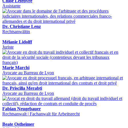
Chloé Lefebvre
Assistante
Dr. Christiane Lenz
Rechtsanwältin
Mélanie Lidolff
Juriste
Marie Marchi
Avocate au Barreau de Lyon
Dr. Priscilla Merabti
Avocate au Barreau de Lyon
Fabian Neugebauer
Rechtsanwalt | Fachanwalt für Arbeitsrecht
Beate Ostheimer