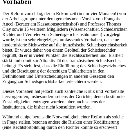
Vorhaben
Der Reformvorschlag, der in Rekordzeit (in nur vier Monaten!) von
der Arbeitsgruppe unter dem gemeinsamen Vorsitz von François
Ancel (Berater am Kassationsgerichtshof) und Professor Thomas
Clay sowie 15 weiteren Mitgliedern (Wissenschaftler, Schiedsrichter,
Richter und Vertreter von Schiedsgerichtsinstitutionen) vorgelegt
wurde, ist ein sehr ehrgeiziges, umfassendes Vorhaben, das eine
modernisierte Sichtweise auf die französische Schiedsgerichtsbarkeit
bietet. Er wurde daher von einem Großteil der Schiedsrechtler
begrüßt, da er in vielen Punkten die Rechtssicherheit und -klarheit
stärkt und somit zur Attraktivität des französischen Schiedsrechts
beiträgt. Es steht fest, dass die Einführung des Schiedsgesetzbuches
und die Beseitigung der derzeitigen Unklarheiten in den
Definitionen und Unterscheidungen in anderen Gesetzen den
Zugang zur Schiedsgerichtsbarkeit erleichtern werden.
Dieses Vorhaben hat jedoch auch zahlreiche Kritik und Vorbehalte
hervorgerufen, insbesondere seitens der Gerichte, denen bestimmte
Zuständigkeiten entzogen wurden, aber auch seitens der
Institutionen, die bisher nicht konsultiert wurden.
Während einige bereits die Notwendigkeit einer Reform als solche
in Frage stellen, betonen andere die Risiken einer Kodifizierung
(eine Rechtsfortbildung durch den Richter könnte so erschwert