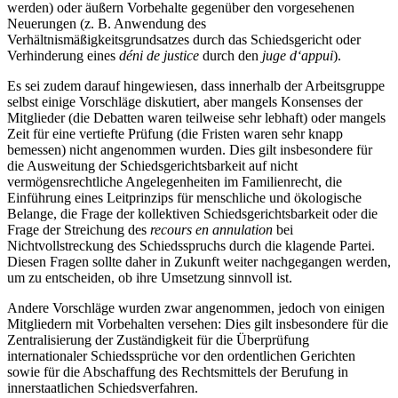
werden) oder äußern Vorbehalte gegenüber den vorgesehenen
Neuerungen (z. B. Anwendung des
Verhältnismäßigkeitsgrundsatzes durch das Schiedsgericht oder
Verhinderung eines
déni de justice
durch den
juge d‘appui
).
Es sei zudem darauf hingewiesen, dass innerhalb der Arbeitsgruppe
selbst einige Vorschläge diskutiert, aber mangels Konsenses der
Mitglieder (die Debatten waren teilweise sehr lebhaft) oder mangels
Zeit für eine vertiefte Prüfung (die Fristen waren sehr knapp
bemessen) nicht angenommen wurden. Dies gilt insbesondere für
die Ausweitung der Schiedsgerichtsbarkeit auf nicht
vermögensrechtliche Angelegenheiten im Familienrecht, die
Einführung eines Leitprinzips für menschliche und ökologische
Belange, die Frage der kollektiven Schiedsgerichtsbarkeit oder die
Frage der Streichung des
recours en annulation
bei
Nichtvollstreckung des Schiedsspruchs durch die klagende Partei.
Diesen Fragen sollte daher in Zukunft weiter nachgegangen werden,
um zu entscheiden, ob ihre Umsetzung sinnvoll ist.
Andere Vorschläge wurden zwar angenommen, jedoch von einigen
Mitgliedern mit Vorbehalten versehen: Dies gilt insbesondere für die
Zentralisierung der Zuständigkeit für die Überprüfung
internationaler Schiedssprüche vor den ordentlichen Gerichten
sowie für die Abschaffung des Rechtsmittels der Berufung in
innerstaatlichen Schiedsverfahren.