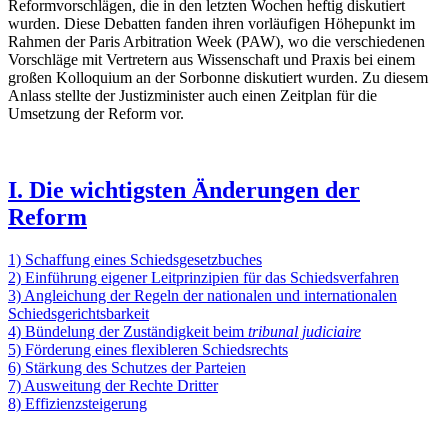
Reformvorschlägen, die in den letzten Wochen heftig diskutiert
wurden. Diese Debatten fanden ihren vorläufigen Höhepunkt im
Rahmen der Paris Arbitration Week (PAW), wo die verschiedenen
Vorschläge mit Vertretern aus Wissenschaft und Praxis bei einem
großen Kolloquium an der Sorbonne diskutiert wurden. Zu diesem
Anlass stellte der Justizminister auch einen Zeitplan für die
Umsetzung der Reform vor.
I. Die wichtigsten Änderungen der
Reform
1) Schaffung eines Schiedsgesetzbuches
2) Einführung eigener Leitprinzipien für das Schiedsverfahren
3) Angleichung der Regeln der nationalen und internationalen
Schiedsgerichtsbarkeit
4) Bündelung der Zuständigkeit beim
tribunal judiciaire
5) Förderung eines flexibleren Schiedsrechts
6) Stärkung des Schutzes der Parteien
7) Ausweitung der Rechte Dritter
8) Effizienzsteigerung