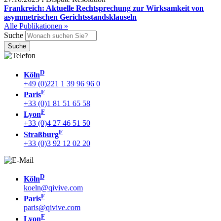
Frankreich: Aktuelle Rechtsprechung zur Wirksamkeit von
asymmetrischen Gerichtsstandsklauseln
Alle Publikationen »
Suche
D
Köln
+49 (0)221 1 39 96 96 0
F
Paris
+33 (0)1 81 51 65 58
F
Lyon
+33 (0)4 27 46 51 50
F
Straßburg
+33 (0)3 92 12 02 20
D
Köln
koeln@qivive.com
F
Paris
paris@qivive.com
F
Lyon