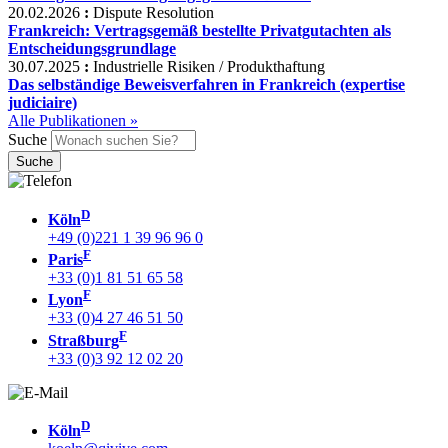
20.02.2026
:
Dispute Resolution
Frankreich: Vertragsgemäß bestellte Privatgutachten als
Entscheidungsgrundlage
30.07.2025
:
Industrielle Risiken / Produkthaftung
Das selbständige Beweisverfahren in Frankreich (expertise
judiciaire)
Alle Publikationen »
Suche
D
Köln
+49 (0)221 1 39 96 96 0
F
Paris
+33 (0)1 81 51 65 58
F
Lyon
+33 (0)4 27 46 51 50
F
Straßburg
+33 (0)3 92 12 02 20
D
Köln