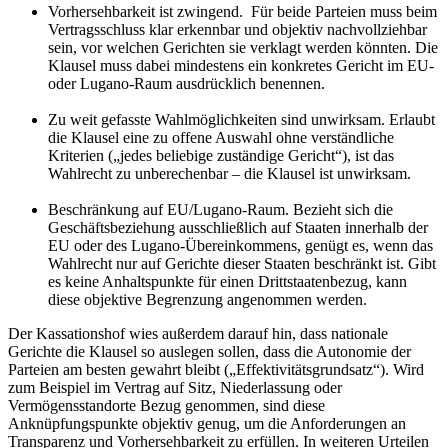
Vorhersehbarkeit ist zwingend.
Für beide Parteien muss beim
Vertragsschluss klar erkennbar und objektiv nachvollziehbar
sein, vor welchen Gerichten sie verklagt werden könnten. Die
Klausel muss dabei mindestens ein konkretes Gericht im EU-
oder Lugano-Raum ausdrücklich benennen.
Zu weit gefasste Wahlmöglichkeiten sind unwirksam.
Erlaubt
die Klausel eine zu offene Auswahl ohne verständliche
Kriterien („jedes beliebige zuständige Gericht“), ist das
Wahlrecht zu unberechenbar – die Klausel ist unwirksam.
Beschränkung auf EU/Lugano-Raum.
Bezieht sich die
Geschäftsbeziehung ausschließlich auf Staaten innerhalb der
EU oder des Lugano-Übereinkommens, genügt es, wenn das
Wahlrecht nur auf Gerichte dieser Staaten beschränkt ist. Gibt
es keine Anhaltspunkte für einen Drittstaatenbezug, kann
diese objektive Begrenzung angenommen werden.
Der Kassationshof wies außerdem darauf hin, dass nationale
Gerichte die Klausel so auslegen sollen, dass die Autonomie der
Parteien am besten gewahrt bleibt („Effektivitätsgrundsatz“). Wird
zum Beispiel im Vertrag auf Sitz, Niederlassung oder
Vermögensstandorte Bezug genommen, sind diese
Anknüpfungspunkte objektiv genug, um die Anforderungen an
Transparenz und Vorhersehbarkeit zu erfüllen. In weiteren Urteilen