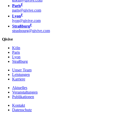
koeln@qivive.com
F
Paris
paris@qivive.com
F
Lyon
lyon@qivive.com
F
Straßburg
strasbourg@qivive.com
Qivive
Köln
Paris
Lyon
Straßburg
Unser Team
Leistungen
Karriere
Aktuelles
Veranstaltungen
Publikationen
Kontakt
Datenschutz