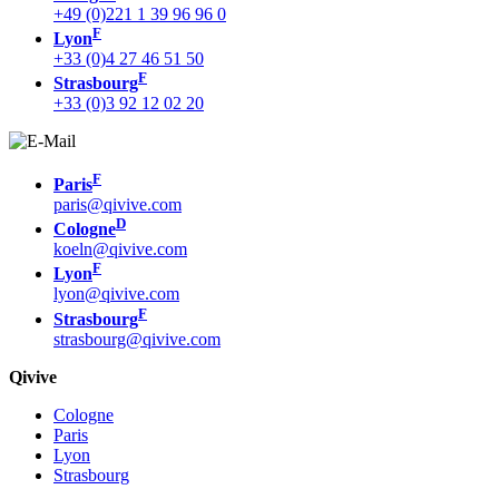
+49 (0)221 1 39 96 96 0
F
Lyon
+33 (0)4 27 46 51 50
F
Strasbourg
+33 (0)3 92 12 02 20
F
Paris
paris@qivive.com
D
Cologne
koeln@qivive.com
F
Lyon
lyon@qivive.com
F
Strasbourg
strasbourg@qivive.com
Qivive
Cologne
Paris
Lyon
Strasbourg