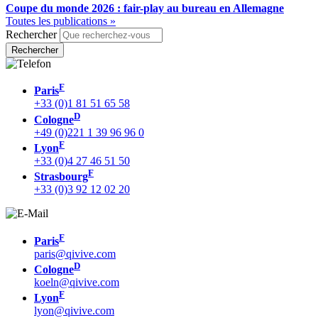
Coupe du monde 2026 : fair-play au bureau en Allemagne
Toutes les publications »
Rechercher
F
Paris
+33 (0)1 81 51 65 58
D
Cologne
+49 (0)221 1 39 96 96 0
F
Lyon
+33 (0)4 27 46 51 50
F
Strasbourg
+33 (0)3 92 12 02 20
F
Paris
paris@qivive.com
D
Cologne
koeln@qivive.com
F
Lyon
lyon@qivive.com