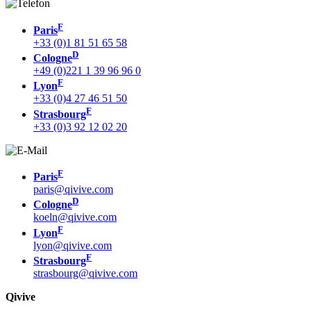
F
Paris
+33 (0)1 81 51 65 58
D
Cologne
+49 (0)221 1 39 96 96 0
F
Lyon
+33 (0)4 27 46 51 50
F
Strasbourg
+33 (0)3 92 12 02 20
F
Paris
paris@qivive.com
D
Cologne
koeln@qivive.com
F
Lyon
lyon@qivive.com
F
Strasbourg
strasbourg@qivive.com
Qivive