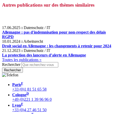
Autres publications sur des thèmes similaires
17.06.2025
:
Datenschutz / IT
Allemagne : pas d'indemnisation pour non-respect des délais
RGPD
10.01.2024
:
Arbeitsrecht
Droit social en Allemagne : les changements à retenir pour 2024
21.12.2023
:
Datenschutz / IT
La protection des lanceurs d’alerte en Allemagne
Toutes les publications »
Rechercher
F
Paris
+33 (0)1 81 51 65 58
D
Cologne
+49 (0)221 1 39 96 96 0
F
Lyon
+33 (0)4 27 46 51 50