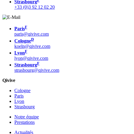
F
Strasbourg
+33 (0)3 92 12 02 20
F
Paris
paris@qivive.com
D
Cologne
koeln@qivive.com
F
Lyon
lyon@qivive.com
F
Strasbourg
strasbourg@qivive.com
Qivive
Cologne
Paris
Lyon
Strasbourg
Notre équipe
Prestations
Actualités