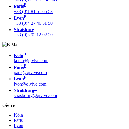
F
Paris
+33 (0)1 81 51 65 58
F
Lyon
+33 (0)4 27 46 51 50
F
Straßburg
+33 (0)3 92 12 02 20
D
Köln
koeln@qivive.com
F
Paris
paris@qivive.com
F
Lyon
lyon@qivive.com
F
Straßburg
strasbourg@qivive.com
Qivive
Köln
Paris
Lyon