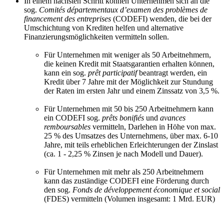
In einem nächsten Schritt können Unternehmen sich an die
sog.
Comités départementaux d’examen des problèmes de
financement des entreprises
(CODEFI) wenden, die bei der
Umschichtung von Krediten helfen und alternative
Finanzierungsmöglichkeiten vermitteln sollen.
Für Unternehmen mit weniger als 50 Arbeitnehmern,
die keinen Kredit mit Staatsgarantien erhalten können,
kann ein sog.
prêt participatif
beantragt werden, ein
Kredit über 7 Jahre mit der Möglichkeit zur Stundung
der Raten im ersten Jahr und einem Zinssatz von 3,5 %.
Für Unternehmen mit 50 bis 250 Arbeitnehmern kann
ein CODEFI sog.
prêts bonifiés
und
avances
remboursables
vermitteln, Darlehen in Höhe von max.
25 % des Umsatzes des Unternehmens, über max. 6-10
Jahre, mit teils erheblichen Erleichterungen der Zinslast
(ca. 1 - 2,25 % Zinsen je nach Modell und Dauer).
Für Unternehmen mit mehr als 250 Arbeitnehmern
kann das zuständige CODEFI eine Förderung durch
den sog.
Fonds de développement économique et social
(FDES) vermitteln (Volumen insgesamt: 1 Mrd. EUR)