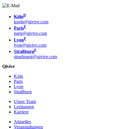
D
Köln
koeln@qivive.com
F
Paris
paris@qivive.com
F
Lyon
lyon@qivive.com
F
Straßburg
strasbourg@qivive.com
Qivive
Köln
Paris
Lyon
Straßburg
Unser Team
Leistungen
Karriere
Aktuelles
Veranstaltungen