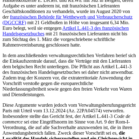
Handelskonzerne E. Leclerc und REWE mit Sitz in Belgien, deren
Aufgabe es unter anderem ist, mit französischen Lieferanten
Geschäftskonditionen zu verhandeln, wurde im August 2020 von
der
französischen Behörde für Wettbewerb und Verbraucherschutz
(DGCCRF)
mit 21 Geldbußen in Höhe von insgesamt 6,34 Mio.
Euro belegt, weil sie entgegen
Artikel L.441-3 des französischen
Handelsgesetzbuches
mit 21 französischen Lieferanten nicht bis
zum Stichtag des 1. März die vorgeschriebene schriftliche
Rahmenvereinbarung geschlossen hatte.
In dem anschließenden verwaltungsrechtlichen Verfahren berief sich
die Einkaufszentrale darauf, dass die Verträge mit den Lieferanten
dem belgischen Recht unterliegen. Die Pflicht aus Artikel L.441-3
des französischen Handelsgesetzbuches sei daher nicht anwendbar.
Zudem trug der Konzern vor, die extraterritoriale Anwendung der
Vorschrift verstoße gegen die europarechtliche
Niederlassungsfreiheit sowie gegen den freien Verkehr von Waren
und Dienstleistungen.
Diese Argumente wurden jedoch vom Verwaltungsberufungsgericht
Paris mit Urteil vom 13.12.2024 (Az. 22PA04574)
verworfen.
Insbesondere stellte das Gericht fest, der Artikel L.441-3
Code de
commerce
sei eine Eingriffsnorm im Sinne von Art. 9 der Rom-I-
Verordnung, die auf alle Sachverhalte anzuwenden ist, die in ihren
Anwendungsbereich fallen. Zweck dieser Vorschrift sei es,
die
Loyalität des Handels sicherzustellen und ein Gleichgewicht in