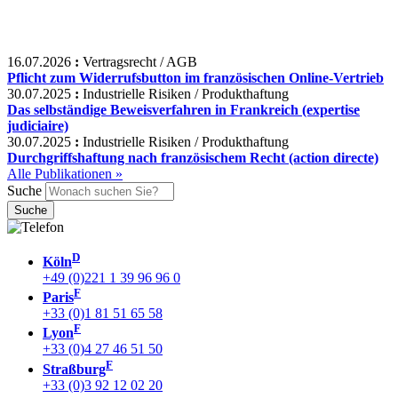
16.07.2026
:
Vertragsrecht / AGB
Pflicht zum Widerrufsbutton im französischen Online-Vertrieb
30.07.2025
:
Industrielle Risiken / Produkthaftung
Das selbständige Beweisverfahren in Frankreich (expertise
judiciaire)
30.07.2025
:
Industrielle Risiken / Produkthaftung
Durchgriffshaftung nach französischem Recht (action directe)
Alle Publikationen »
Suche
D
Köln
+49 (0)221 1 39 96 96 0
F
Paris
+33 (0)1 81 51 65 58
F
Lyon
+33 (0)4 27 46 51 50
F
Straßburg
+33 (0)3 92 12 02 20