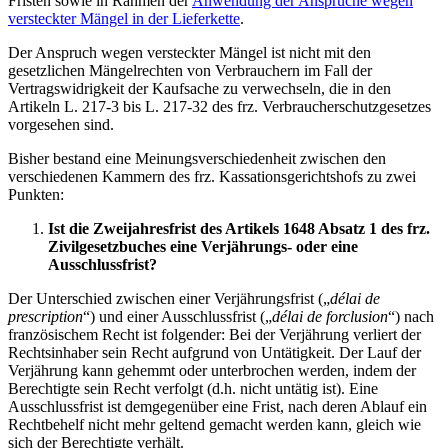
Fristen sowie in Rahmen der
Anwendung der Ansprüche wegen
versteckter Mängel in der Lieferkette
.
Der Anspruch wegen versteckter Mängel ist nicht mit den
gesetzlichen Mängelrechten von Verbrauchern im Fall der
Vertragswidrigkeit der Kaufsache zu verwechseln, die in den
Artikeln L. 217-3 bis L. 217-32 des frz. Verbraucherschutzgesetzes
vorgesehen sind.
Bisher bestand eine Meinungsverschiedenheit zwischen den
verschiedenen Kammern des frz. Kassationsgerichtshofs zu zwei
Punkten:
Ist die Zweijahresfrist des Artikels 1648 Absatz 1 des frz.
Zivilgesetzbuches eine Verjährungs- oder eine
Ausschlussfrist?
Der Unterschied zwischen einer Verjährungsfrist („
délai de
prescription
“) und einer Ausschlussfrist („
délai de forclusion
“) nach
französischem Recht ist folgender: Bei der Verjährung verliert der
Rechtsinhaber sein Recht aufgrund von Untätigkeit. Der Lauf der
Verjährung kann gehemmt oder unterbrochen werden, indem der
Berechtigte sein Recht verfolgt (d.h. nicht untätig ist). Eine
Ausschlussfrist ist demgegenüber eine Frist, nach deren Ablauf ein
Rechtbehelf nicht mehr geltend gemacht werden kann, gleich wie
sich der Berechtigte verhält.