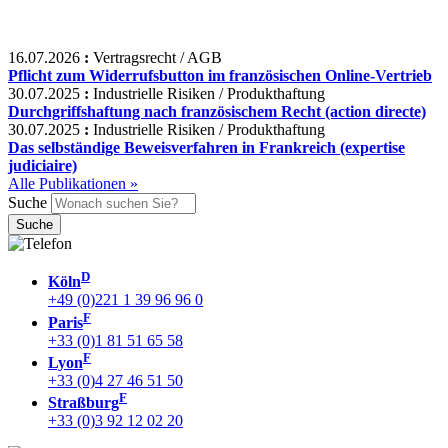
16.07.2026
:
Vertragsrecht / AGB
Pflicht zum Widerrufsbutton im französischen Online-Vertrieb
30.07.2025
:
Industrielle Risiken / Produkthaftung
Durchgriffshaftung nach französischem Recht (action directe)
30.07.2025
:
Industrielle Risiken / Produkthaftung
Das selbständige Beweisverfahren in Frankreich (expertise
judiciaire)
Alle Publikationen »
Suche
D
Köln
+49 (0)221 1 39 96 96 0
F
Paris
+33 (0)1 81 51 65 58
F
Lyon
+33 (0)4 27 46 51 50
F
Straßburg
+33 (0)3 92 12 02 20