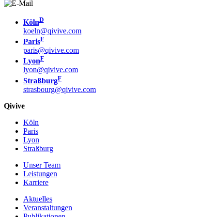
D
Köln
koeln@qivive.com
F
Paris
paris@qivive.com
F
Lyon
lyon@qivive.com
F
Straßburg
strasbourg@qivive.com
Qivive
Köln
Paris
Lyon
Straßburg
Unser Team
Leistungen
Karriere
Aktuelles
Veranstaltungen
Publikationen