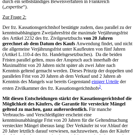
durch ein selbstständiges Beweisverfahren in Frankreich
(„
expertise
“).
Zur Frage 2:
Der frz. Kassationsgerichtshof bestätigte zudem, dass parallel zu der
kenntnisabhängigen Zweijahresfrist die maximale Verjährungsfrist
des
Artikel 2232 des frz. Zivilgesetzbuchs
von 20 Jahren
gerechnet ab dem Datum des Kaufs
Anwendung findet, und nicht
die allgemeine Verjährungsfrist unter Kaufleuten von fünf Jahren
(Artikel L.110-4 des frz. Handelsgesetzbuches). Da die beiden
Fristen parallel gelten, muss der Anspruch auch innerhalb der
Maximalfrist von 20 Jahren nicht später als zwei Jahre nach
Kenntnis geltend gemacht werden. Dieses Prinzip der doppelten und
parallelen Frist von 20 Jahren ab dem Verkauf und 2 Jahren ab
Kenntnis des Mangels war bereits Gegenstand
einiger Urteile
der
2
ersten Zivilkammer des frz. Kassationsgerichtshofs
.
Mit diesen Entscheidungen stärkt der Kassationsgerichtshof die
Möglichkeit des Käufers, die Garantie für versteckte Mängel
geltend zu machen, ganz außerordentlich.
Für manche
Verbrauchs- und Verschleißgüter erscheint eine
kenntnisunabhängige Frist von 20 Jahren für die Geltendmachung
versteckter Mängel überaus lang: Der Verkäufer ist vor Ablauf der
20 Jahre letztlich darauf verwiesen, nachzuweisen, dass der Käufer