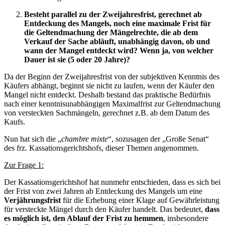
Besteht parallel zu der Zweijahresfrist, gerechnet ab
Entdeckung des Mangels, noch eine maximale Frist für
die Geltendmachung der Mängelrechte, die ab dem
Verkauf der Sache abläuft, unabhängig davon, ob und
wann der Mangel entdeckt wird? Wenn ja, von welcher
Dauer ist sie (5 oder 20 Jahre)?
Da der Beginn der Zweijahresfrist von der subjektiven Kenntnis des
Käufers abhängt, beginnt sie nicht zu laufen, wenn der Käufer den
Mangel nicht entdeckt. Deshalb bestand das praktische Bedürfnis
nach einer kenntnisunabhängigen Maximalfrist zur Geltendmachung
von versteckten Sachmängeln, gerechnet z.B. ab dem Datum des
Kaufs.
Nun hat sich die „
chambre mixte
“, sozusagen der „Große Senat“
des frz. Kassationsgerichtshofs, dieser Themen angenommen.
Zur Frage 1:
Der Kassationsgerichtshof hat nunmehr entschieden, dass es sich bei
der Frist von zwei Jahren ab Entdeckung des Mangels um eine
Verjährungsfrist
für die Erhebung einer Klage auf Gewährleistung
für versteckte Mängel durch den Käufer handelt. Das bedeutet,
dass
es möglich ist, den Ablauf der Frist zu hemmen
, insbesondere